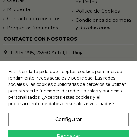
Ofertas
de Datos
Mi cuenta
Política de Cookies
Contacte con nosotros
Condiciones de compra
y devoluciones
Preguntas frecuentes
CONTACTE CON NOSOTROS
LR115, 795, 26560 Autol, La Rioja
941 485 372
Esta tienda te pide que aceptes cookies para fines de
info@vinilosymasvinilos.com
rendimiento, redes sociales y publicidad. Las redes
sociales y las cookies publicitarias de terceros se utilizan
REDES SOCIALES
para ofrecerte funciones de redes sociales y anuncios
personalizados. ¿Aceptas estas cookies y el
procesamiento de datos personales involucrados?
BOLETÍN DE NOTICIAS
Configurar
Rechazar