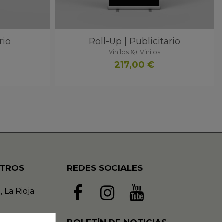
rio
Roll-Up | Publicitario
Vinilos &+ Vinilos
217,00 €
OTROS
REDES SOCIALES
, La Rioja