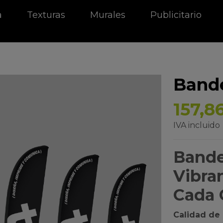
a
Texturas
Murales
Publicitario
Bande
157,8
IVA incluido
Bande
Vibra
Cada
Calidad de 