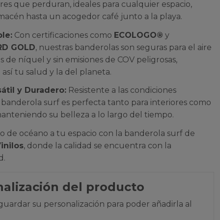
ores que perduran, ideales para cualquier espacio,
acén hasta un acogedor café junto a la playa.
le:
Con certificaciones como
ECOLOGO®
y
RD GOLD
, nuestras banderolas son seguras para el aire
res de níquel y sin emisiones de COV peligrosas,
así tu salud y la del planeta.
átil y Duradero:
Resistente a las condiciones
la banderola surf es perfecta tanto para interiores como
manteniendo su belleza a lo largo del tiempo.
o de océano a tu espacio con la banderola surf de
inilos
, donde la calidad se encuentra con la
d.
alización del producto
guardar su personalización para poder añadirla al