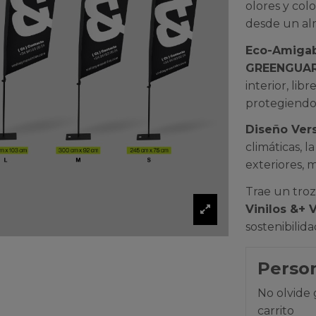
olores y col
desde un alm
Eco-Amigab
GREENGUA
interior, lib
protegiendo 
Diseño Vers
climáticas, 
exteriores, 
Trae un troz
Vinilos &+ V
sostenibilida
Person
No olvide 
carrito