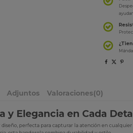
Despega
ayuda
Resis
Protec
¿Tien
Mánda
Adjuntos
Valoraciones
(0)
a y Elegancia en Cada Deta
diseño, perfecta para capturar la atención en cualquier 
ia, esta banderola combina durabilidad y estilo.