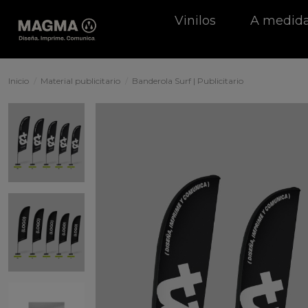
Vinilos
A medid
Inicio
Material publicitario
Banderola Surf | Publicitario