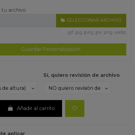
 tu archivo
SELECCIONAR ARCHIVO
.gif .jpg .jpeg .jpe .png .webp
Guardar Personalización
Sí, quiero revisión de archivo
Añadir al carrito
 de aplicar