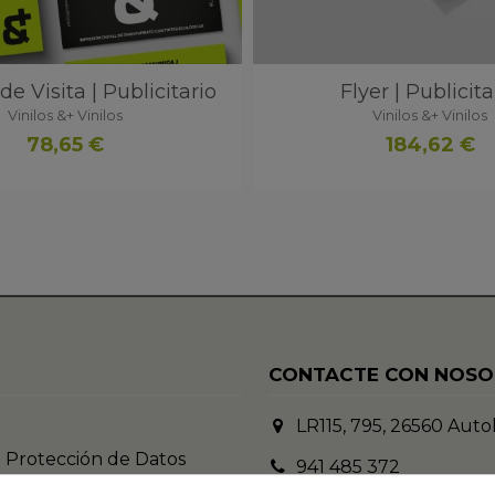
de Visita | Publicitario
Flyer | Publicita
Vinilos &+ Vinilos
Vinilos &+ Vinilos
78,65 €
184,62 €
CONTACTE CON NOS
LR115, 795, 26560 Autol
e Protección de Datos
941 485 372
e Cookies