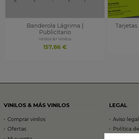
Banderola Lágrima |
Tarjetas 
Publicitario
Vinilos &+ Vinilos
157,86 €
VINILOS & MÁS VINILOS
LEGAL
Comprar vinilos
Aviso legal
Ofertas
Política d
Mi cuenta
Política d