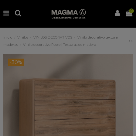
0
Inicio
Vinilos
VINILOS DECORATIVOS
Vinilo decorativo textura
maderas
Vinilo decorativo Roble | Texturas de madera
-30%