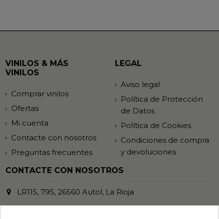
VINILOS & MÁS
LEGAL
VINILOS
Aviso legal
Comprar vinilos
Política de Protección
Ofertas
de Datos
Mi cuenta
Política de Cookies
Contacte con nosotros
Condiciones de compra
y devoluciones
Preguntas frecuentes
CONTACTE CON NOSOTROS
LR115, 795, 26560 Autol, La Rioja
941 485 372