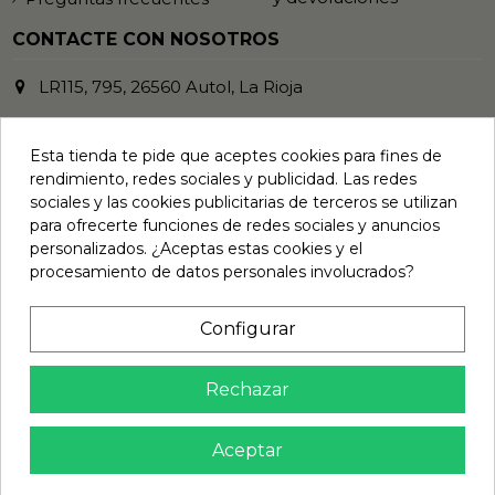
CONTACTE CON NOSOTROS
LR115, 795, 26560 Autol, La Rioja
941 485 372
Esta tienda te pide que aceptes cookies para fines de
info@vinilosymasvinilos.com
rendimiento, redes sociales y publicidad. Las redes
sociales y las cookies publicitarias de terceros se utilizan
REDES SOCIALES
para ofrecerte funciones de redes sociales y anuncios
personalizados. ¿Aceptas estas cookies y el
procesamiento de datos personales involucrados?
BOLETÍN DE NOTICIAS
Configurar
Rechazar
Puede darse de baja en cualquier
momento. Para ello, consulte nuestra
información de contacto
Aceptar