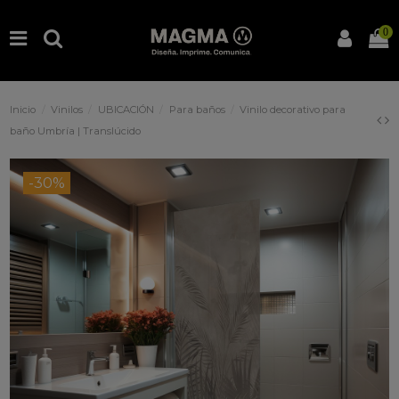
0
Inicio
Vinilos
UBICACIÓN
Para baños
Vinilo decorativo para
baño Umbría | Translúcido
-30%