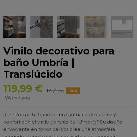
Vinilo decorativo para
baño Umbría |
Translúcido
119,99 €
171,41 €
-30%
IVA incluido
¡Transforma tu baño en un santuario de calidez y
confort con el vinilo translúcido "Umbría"! Su diseño
envolvente en tonos cálidos crea una atmósfera
acogedora que te invita a relajarte y rejuvenecer.