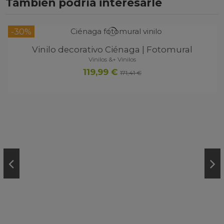
También podría interesarle
0%
-30%
Vinilo decorativo Ciénaga | Fotomural
Vinilos &+ Vinilos
119,99 €
171,41 €