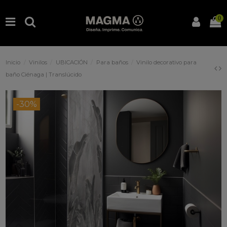
0
Inicio
Vinilos
UBICACIÓN
Para baños
Vinilo decorativo para
baño Ciénaga | Translúcido
-30%