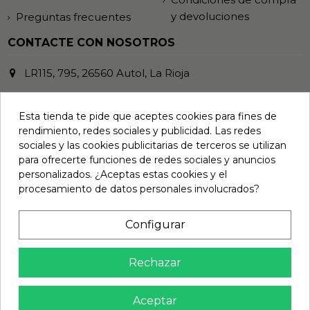
y devoluciones
Preguntas frecuentes
CONTACTE CON NOSOTROS
LR115, 795, 26560 Autol, La Rioja
941 485 372
Esta tienda te pide que aceptes cookies para fines de
info@vinilosymasvinilos.com
rendimiento, redes sociales y publicidad. Las redes
sociales y las cookies publicitarias de terceros se utilizan
REDES SOCIALES
para ofrecerte funciones de redes sociales y anuncios
personalizados. ¿Aceptas estas cookies y el
procesamiento de datos personales involucrados?
BOLETÍN DE NOTICIAS
Configurar
Rechazar
Puede darse de baja en cualquier
momento. Para ello, consulte nuestra
información de contacto
Aceptar