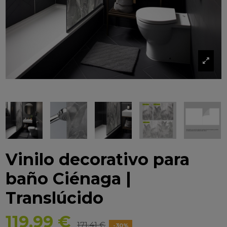
Vinilo decorativo para
baño Ciénaga |
Translúcido
119,99 €
171,41 €
-30%