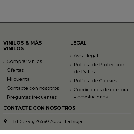
VINILOS & MÁS
LEGAL
VINILOS
Aviso legal
Comprar vinilos
Política de Protección
Ofertas
de Datos
Mi cuenta
Política de Cookies
Contacte con nosotros
Condiciones de compra
y devoluciones
Preguntas frecuentes
CONTACTE CON NOSOTROS
LR115, 795, 26560 Autol, La Rioja
941 485 372